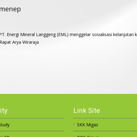
umenep
. Energi Mineral Langgeng (EML) menggelar sosialisasi kelanjutan k
Rapat Arya Wiraraja
ity
Link Site
tudy
SKK Migas