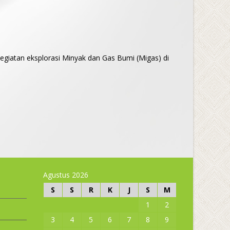
egiatan eksplorasi Minyak dan Gas Bumi (Migas) di
Agustus 2026
S
S
R
K
J
S
M
1
2
3
4
5
6
7
8
9