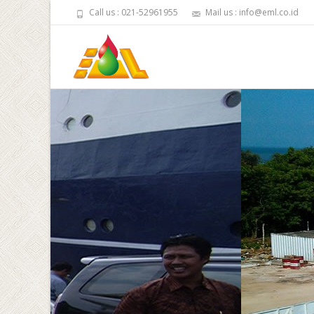
Call us : 021-52961955
Mail us : info@eml.co.id
Site ENC-1, South East
East Java
Drilling Exploration Wells ENC-1, conducted in A
Tanjung Sumenep - Madura
Know More