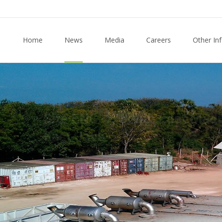
Skip to content
Home
News
Media
Careers
Other In
 Madura Block,
pril 2012 in the village of