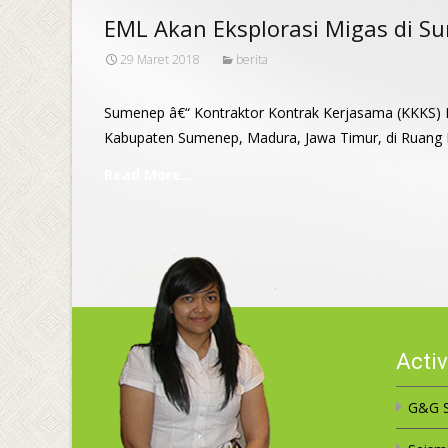
EML Akan Eksplorasi Migas di S
29 Maret 2018
berita
Sumenep â€“ Kontraktor Kontrak Kerjasama (KKKS) PT
Kabupaten Sumenep, Madura, Jawa Timur, di Ruang 
Read More…
Activ
G&G S